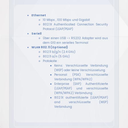
Ethernet
10 Mbps , 100 Mbps und Gigabit
802.1X Authenticated Connection Security
Protocol (LEAP/PEAP)
Seriell
Über einen USB -> RS232 Adapter wird aus
dem G10 ein serielles Terminal
WLAN 802.11 (Optional)
802.11 b/g/n (2.4 GHz)
802.11 a/n (5 GHz)
Protokolle :
Keins: Verschlüsselte Verbindung
(WEP) oder keine Verschlüsselung
Personal (PSK): Verschlüsselte
Verbindung (WPA/WPA2)
Enterprise (EAP): Authentifizierte
(LEAP/PEAP) und verschlüsselte
(WPA/WPA2) Verbindung
802.1X authentifizierte (LEAP/PEAP)
and verschlüsselte (WEP)
Verbindung